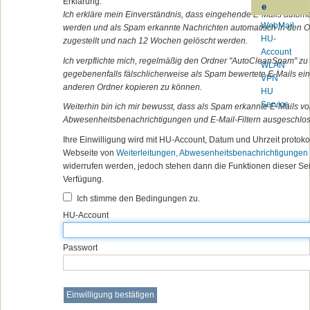
Erklärung:
e
Ich erkläre mein Einverständnis, dass eingehende E-Mails automa
WebMail
werden und als Spam erkannte Nachrichten automatisch in den 
HU-
zugestellt und nach 12 Wochen gelöscht werden.
Account
Ich verpflichte mich, regelmäßig den Ordner "AutoCleanSpam" zu 
WLAN
gegebenenfalls fälschlicherweise als Spam bewertete E-Mails ei
VPN
anderen Ordner kopieren zu können.
HU
Service
Weiterhin bin ich mir bewusst, dass als Spam erkannte E-Mails vo
Abwesenheitsbenachrichtigungen und E-Mail-Filtern ausgeschlos
Ihre Einwilligung wird mit HU-Account, Datum und Uhrzeit protokol
Webseite von
Weiterleitungen, Abwesenheitsbenachrichtigungen 
widerrufen werden, jedoch stehen dann die Funktionen dieser Sei
Verfügung.
Ich stimme den Bedingungen zu.
HU-Account
Passwort
Einwilligung bestätigen