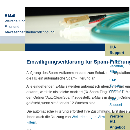
E-Mail
Weiterleitung,
Filter und
Abwesenheitsbenachrichtigung
HU-
Support
Forward,
Einwilligungserklärung für Spam-Filterun
Vacation,
Filter
Aufgrung des Spam-Aufkommens und zum Schutz der Reputation d
die HU ein automatische Spam-Filterung an.
CMS-
Benutzer
Alle eingehenden E-Mails werden automatisch überprüft. Wird ei
beratung
erkannt, wird sie als solche markiert ("X-Spam-Flag: YES" im E-Ma
den Ordner "AutoCleanSpam" zugestellt. E-Mails in diesem Ordn
CMS-
gelöscht, wenn sie älter als 12 Wochen sind.
Support
Die automatische Filterung erfordert Ihre Zustimmung. Erst diese
Weitere
Ihnen auch die Nutzung von
Weiterleitungen, Abwesenheitsbenac
HU-
Filtern
.
Angebot